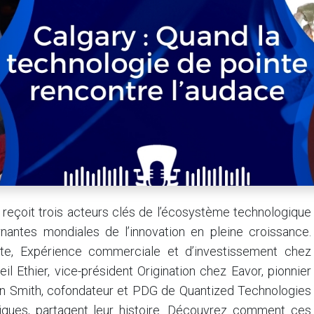
r reçoit trois acteurs clés de l’écosystème technologique
rnantes mondiales de l’innovation en pleine croissance.
e, Expérience commerciale et d’investissement chez
 Ethier, vice-président Origination chez Eavor, pionnier
an Smith, cofondateur et PDG de Quantized Technologies
tiques, partagent leur histoire. Découvrez comment ces