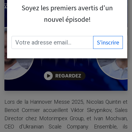
Soyez les premiers avertis d'un
nouvel épisode!
S'inscrire
Lors de la Hannover Messe 2025, Nicolas Quintin et
Benoit Cormier accueillent Viktor Skrypnikov, Sales
Director chez Motorimpex Group, et Ivan Mochvan,
CEO d’Ukrainian Scale Company. Ensemble, ils