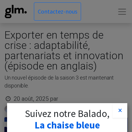
Contactez-nous
Exporter en temps de
crise : adaptabilité,
partenariats et innovation
(épisode en anglais)
Un nouvel épisode de la saison 3 est maintenant
disponible.
20 août, 2025
par
GLM Conseil, Fredy Engelberth Gonzalez-
×
Suivez notre Balado,
Joya
La chaise bleue