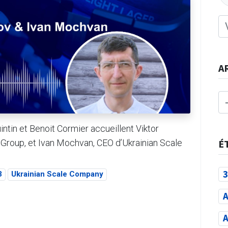
A
tin et Benoit Cormier accueillent Viktor
Group, et Ivan Mochvan, CEO d’Ukrainian Scale
É
3
3
Ukrainian Scale Company
A