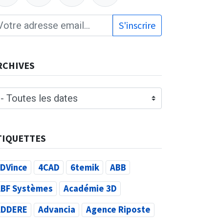
S'inscrire
RCHIVES
TIQUETTES
DVince
4CAD
6temik
ABB
BF Systèmes
Académie 3D
ADDERE
Advancia
Agence Riposte