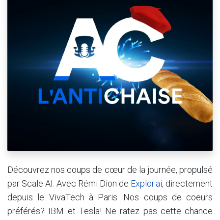
Découvrez nos coups de cœur de la journée, propulsé
par Scale AI. Avec Rémi Dion de
Explor.ai,
directement
depuis le VivaTech à Paris. Nos coups de coeurs
préférés? IBM et Tesla! Ne ratez pas cette chance