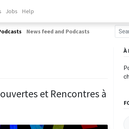
s
Jobs
Help
Podcasts
News feed and Podcasts
À
Po
c
couvertes et Rencontres à
F