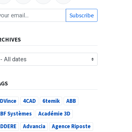
Subscribe
RCHIVES
AGS
DVince
4CAD
6temik
ABB
BF Systèmes
Académie 3D
ADDERE
Advancia
Agence Riposte