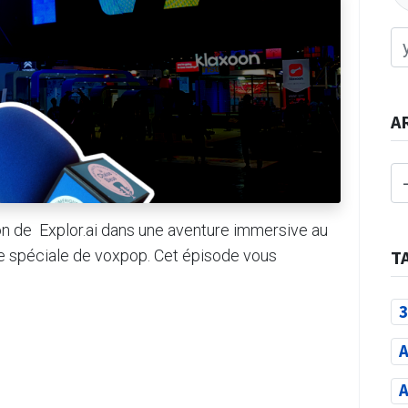
A
 de ​ Explor.ai dans une aventure immersive au
ie spéciale de voxpop. Cet épisode vous
T
3
A