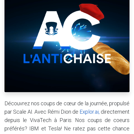
Découvrez nos coups de cœur de la journée, propulsé
par Scale AI. Avec Rémi Dion de
Explor.ai,
directement
depuis le VivaTech à Paris. Nos coups de coeurs
préférés? IBM et Tesla! Ne ratez pas cette chance