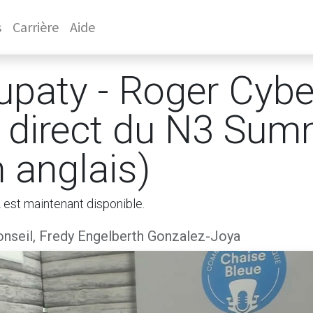
s
Carrière
Aide
paty - Roger Cybe
n direct du N3 Sum
 anglais)
 est maintenant disponible.
nseil, Fredy Engelberth Gonzalez-Joya