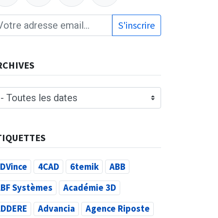
S'inscrire
RCHIVES
TIQUETTES
DVince
4CAD
6temik
ABB
BF Systèmes
Académie 3D
ADDERE
Advancia
Agence Riposte