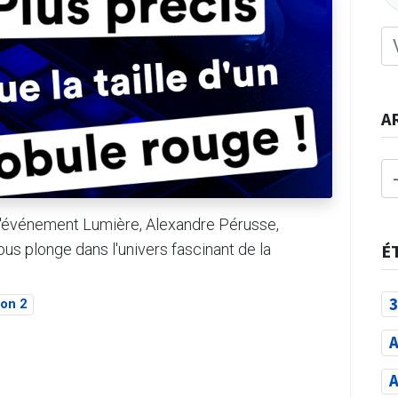
A
 l'événement Lumière, Alexandre Pérusse,
 plonge dans l'univers fascinant de la
É
3
son 2
A