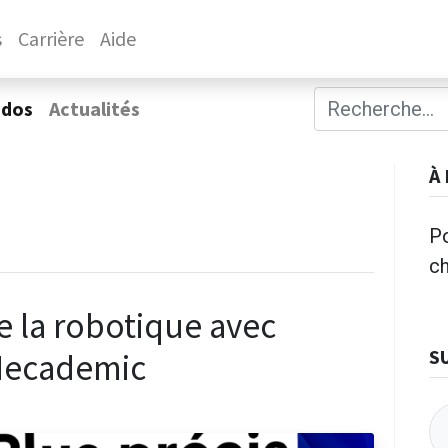
s
Carrière
Aide
ados
Actualités
À
Po
c
e la robotique avec
S
Mecademic