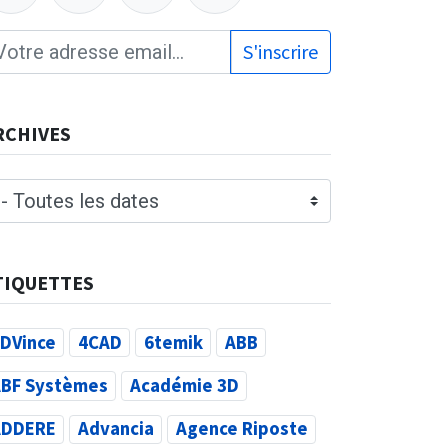
S'inscrire
RCHIVES
TIQUETTES
DVince
4CAD
6temik
ABB
BF Systèmes
Académie 3D
ADDERE
Advancia
Agence Riposte