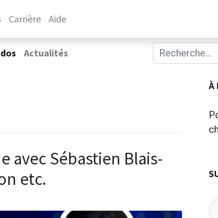
s
Carrière
Aide
ados
Actualités
À
Po
c
e avec Sébastien Blais-
S
on etc.