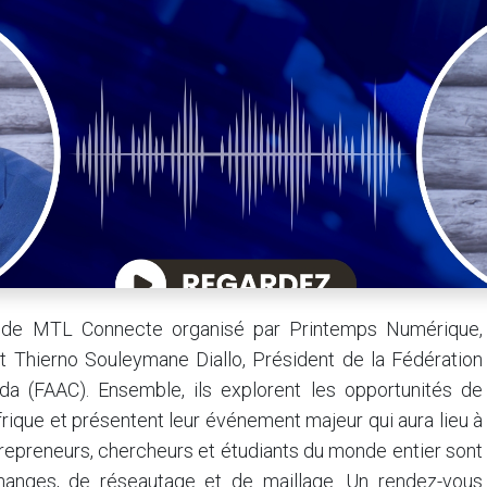
s de MTL Connecte organisé par Printemps Numérique,
et Thierno Souleymane Diallo, Président de la Fédération
da (FAAC). Ensemble, ils explorent les opportunités de
frique et présentent leur événement majeur qui aura lieu à
repreneurs, chercheurs et étudiants du monde entier sont
changes, de réseautage et de maillage. Un rendez-vous