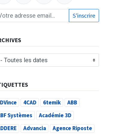
S'inscrire
RCHIVES
TIQUETTES
DVince
4CAD
6temik
ABB
BF Systèmes
Académie 3D
ADDERE
Advancia
Agence Riposte