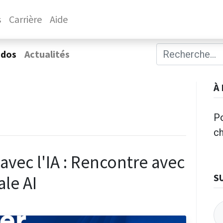
s
Carrière
Aide
ados
Actualités
À
Po
c
avec l'IA : Rencontre avec
S
ale AI