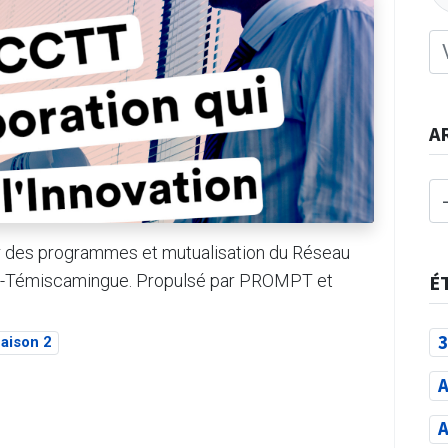
A
r des programmes et mutualisation du Réseau
itibi-Témiscamingue. Propulsé par PROMPT et
É
3
aison 2
A