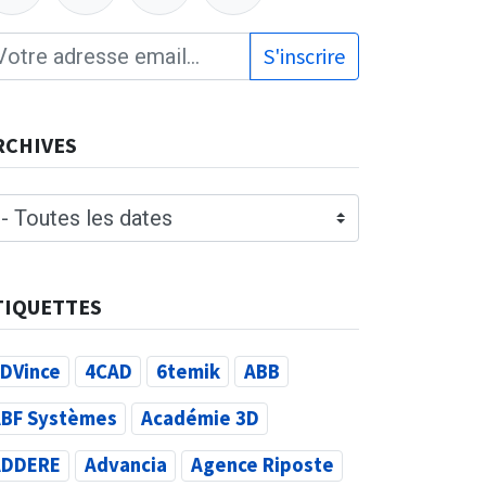
S'inscrire
RCHIVES
TIQUETTES
DVince
4CAD
6temik
ABB
BF Systèmes
Académie 3D
ADDERE
Advancia
Agence Riposte