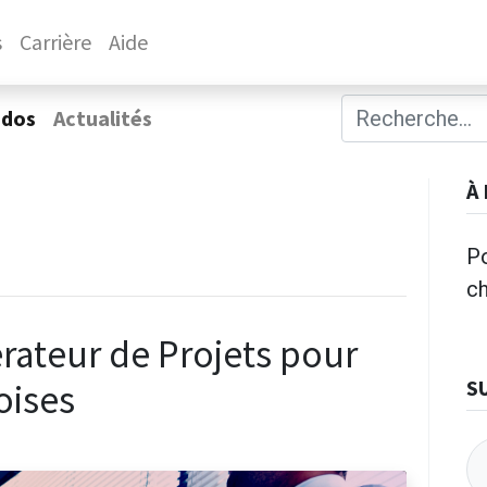
s
Carrière
Aide
ados
Actualités
À
Po
c
rateur de Projets pour
S
oises