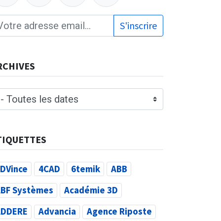
S'inscrire
RCHIVES
TIQUETTES
DVince
4CAD
6temik
ABB
BF Systèmes
Académie 3D
ADDERE
Advancia
Agence Riposte