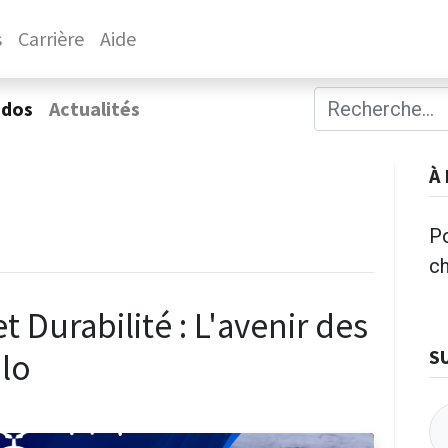
s
Carrière
Aide
ados
Actualités
À
Po
c
et Durabilité : L'avenir des
S
lo