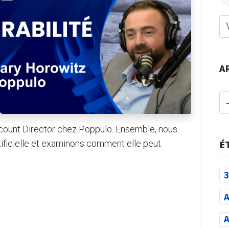
A
count Director chez Poppulo. Ensemble, nous
tificielle et examinons comment elle peut
É
3
A