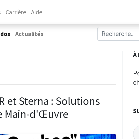
s
Carrière
Aide
ados
Actualités
À
Po
c
 et Sterna : Solutions
S
de Main-d'Œuvre