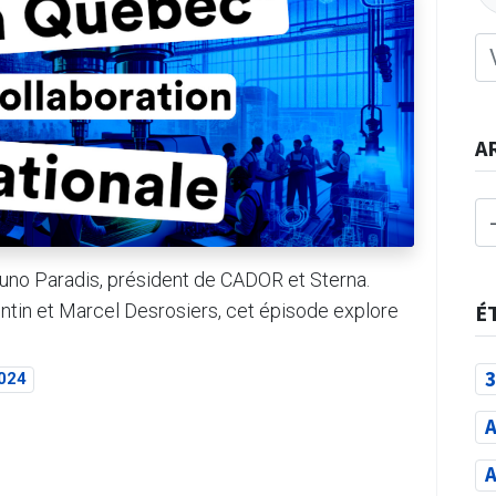
A
uno Paradis, président de CADOR et Sterna.
tin et Marcel Desrosiers, cet épisode explore
É
3
024
A