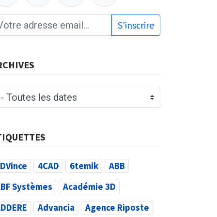
S'inscrire
RCHIVES
TIQUETTES
DVince
4CAD
6temik
ABB
BF Systèmes
Académie 3D
ADDERE
Advancia
Agence Riposte