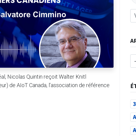
A
l, Nicolas Quintin reçoit Walter Knitl
ur) de AIoT Canada, l’association de référence
É
3
A