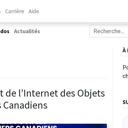
s
Carrière
Aide
ados
Actualités
À
Po
c
 et de l’Internet des Objets
S
s Canadiens