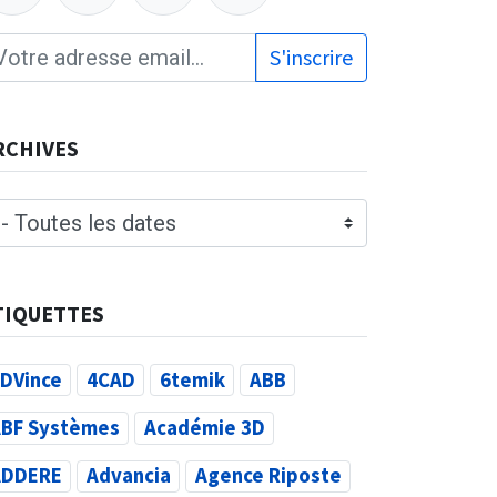
S'inscrire
RCHIVES
TIQUETTES
DVince
4CAD
6temik
ABB
BF Systèmes
Académie 3D
ADDERE
Advancia
Agence Riposte