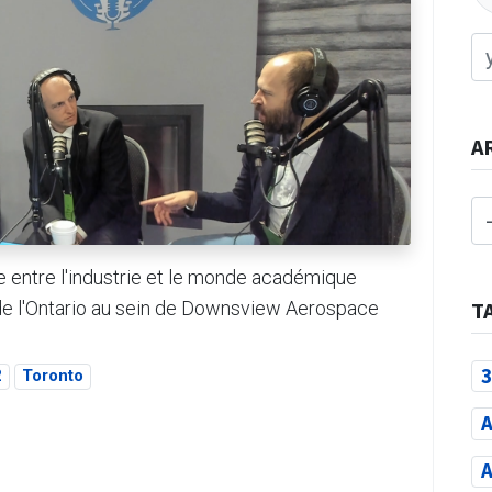
A
e entre l'industrie et le monde académique
 de l'Ontario au sein de Downsview Aerospace
T
3
2
Toronto
A