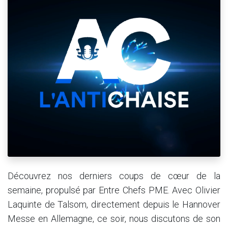
Découvrez nos derniers coups de cœur de la
semaine, propulsé par Entre Chefs PME. Avec Olivier
Laquinte de Talsom, directement depuis le Hannover
Messe en Allemagne, ce soir, nous discutons de son