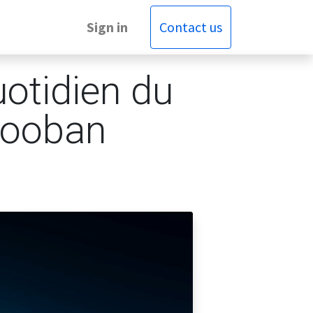
Sign in
Contact us
uotidien du
Vooban