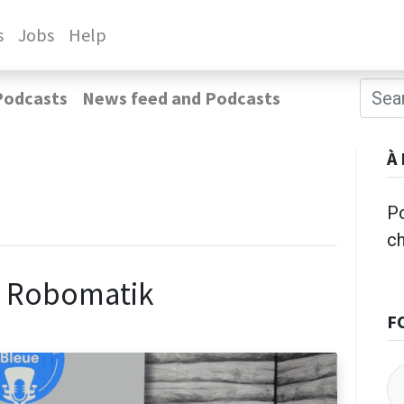
s
Jobs
Help
Podcasts
News feed and Podcasts
À
Po
c
n Robomatik
F