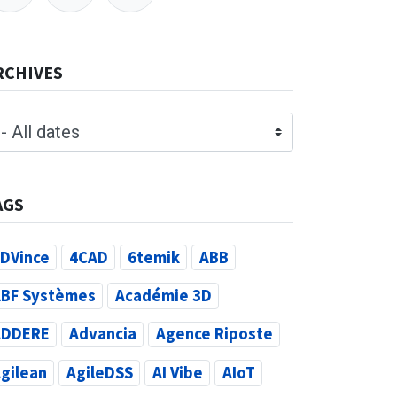
RCHIVES
AGS
DVince
4CAD
6temik
ABB
BF Systèmes
Académie 3D
ADDERE
Advancia
Agence Riposte
gilean
AgileDSS
AI Vibe
AIoT