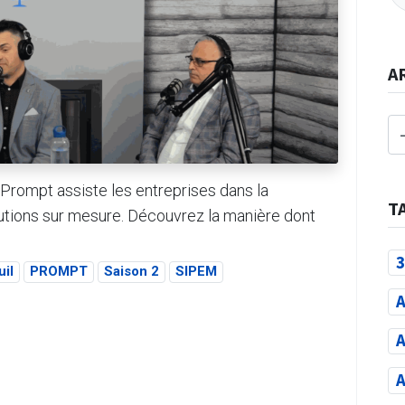
A
ompt assiste les entreprises dans la
T
solutions sur mesure. Découvrez la manière dont
3
il
PROMPT
Saison 2
SIPEM
A
A