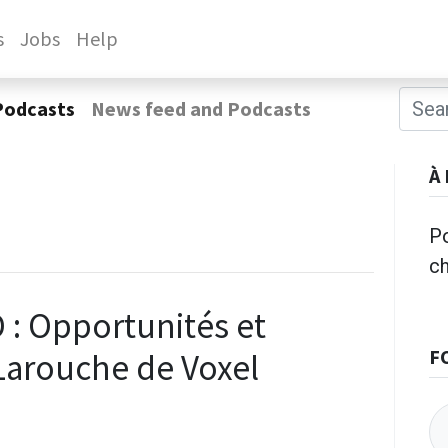
s
Jobs
Help
Podcasts
News feed and Podcasts
À
Po
c
D : Opportunités et
F
Larouche de Voxel