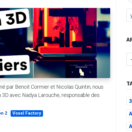
A
T
 par Benoit Cormier et Nicolas Quintin, nous
on 3D avec Nadya Larouche, responsable des
3
A
on 2
Voxel Factory