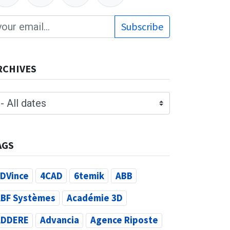
Subscribe
RCHIVES
AGS
DVince
4CAD
6temik
ABB
BF Systèmes
Académie 3D
ADDERE
Advancia
Agence Riposte