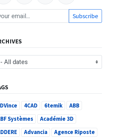
Subscribe
RCHIVES
AGS
DVince
4CAD
6temik
ABB
BF Systèmes
Académie 3D
ADDERE
Advancia
Agence Riposte