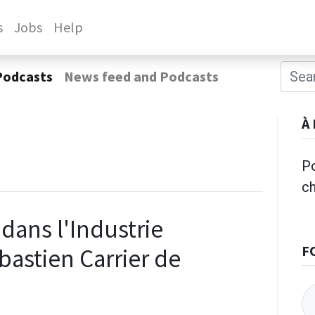
s
Jobs
Help
Podcasts
News feed and Podcasts
À
Po
c
 dans l'Industrie
F
bastien Carrier de