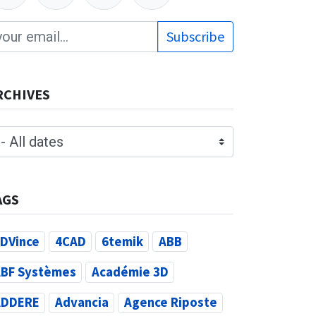
Subscribe
RCHIVES
AGS
DVince
4CAD
6temik
ABB
BF Systèmes
Académie 3D
ADDERE
Advancia
Agence Riposte