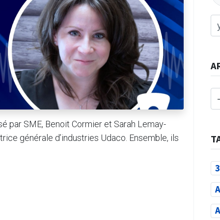
A
sé par SME, Benoit Cormier et Sarah Lemay-
trice générale d’industries Udaco. Ensemble, ils
T
3
A