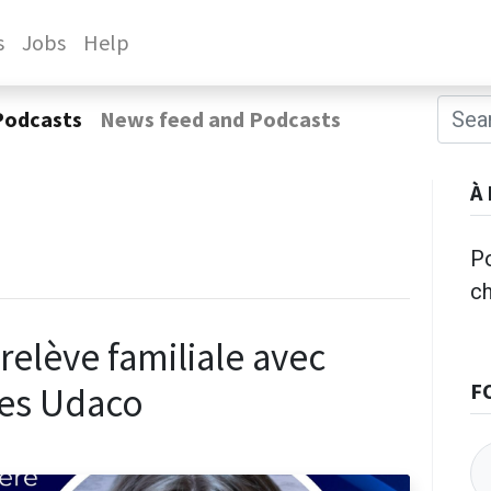
s
Jobs
Help
Podcasts
News feed and Podcasts
À
Po
c
relève familiale avec
F
ries Udaco