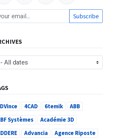
Subscribe
RCHIVES
AGS
DVince
4CAD
6temik
ABB
BF Systèmes
Académie 3D
ADDERE
Advancia
Agence Riposte