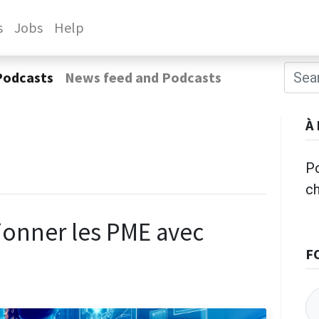
s
Jobs
Help
Podcasts
News feed and Podcasts
À
Po
c
tionner les PME avec
F
e