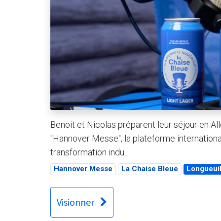
Benoit et Nicolas préparent leur séjour en A
"Hannover Messe", la plateforme international
transformation indu...
Hannover Messe
La Chaise Bleue
Longueui
Visionner