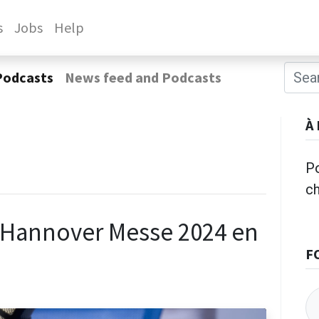
s
Jobs
Help
Podcasts
News feed and Podcasts
À
Po
c
e Hannover Messe 2024 en
F