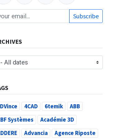
Subscribe
RCHIVES
AGS
DVince
4CAD
6temik
ABB
BF Systèmes
Académie 3D
ADDERE
Advancia
Agence Riposte