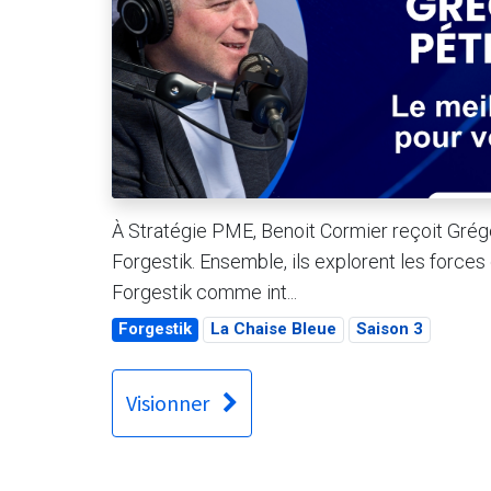
À Stratégie PME, Benoit Cormier reçoit Grégo
Forgestik. Ensemble, ils explorent les forces
Forgestik comme int...
Forgestik
La Chaise Bleue
Saison 3
Visionner