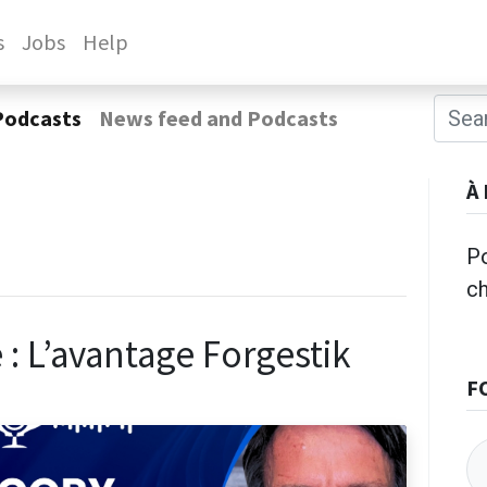
s
Jobs
Help
Podcasts
News feed and Podcasts
À
Po
c
 : L’avantage Forgestik
F