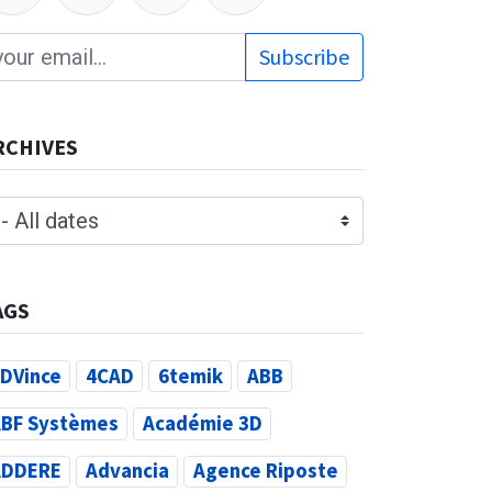
Subscribe
RCHIVES
AGS
DVince
4CAD
6temik
ABB
BF Systèmes
Académie 3D
ADDERE
Advancia
Agence Riposte