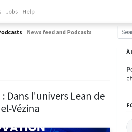
s
Jobs
Help
Podcasts
News feed and Podcasts
À
Po
c
n : Dans l'univers Lean de
F
el-Vézina