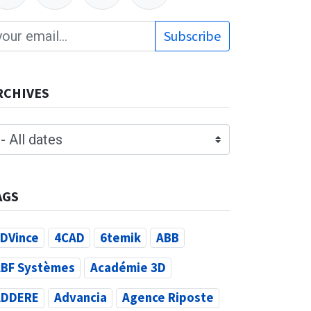
Subscribe
RCHIVES
AGS
DVince
4CAD
6temik
ABB
BF Systèmes
Académie 3D
ADDERE
Advancia
Agence Riposte