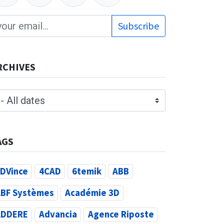
Subscribe
RCHIVES
AGS
DVince
4CAD
6temik
ABB
BF Systèmes
Académie 3D
ADDERE
Advancia
Agence Riposte