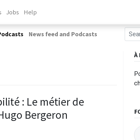
s
Jobs
Help
Podcasts
News feed and Podcasts
À
Po
c
lité : Le métier de
F
 Hugo Bergeron