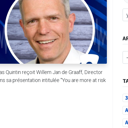
A
 Quintin reçoit Willem Jan de Graaff, Director
s sa présentation intitulée "You are more at risk
T
3
A