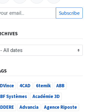
Subscribe
RCHIVES
AGS
DVince
4CAD
6temik
ABB
BF Systèmes
Académie 3D
ADDERE
Advancia
Agence Riposte