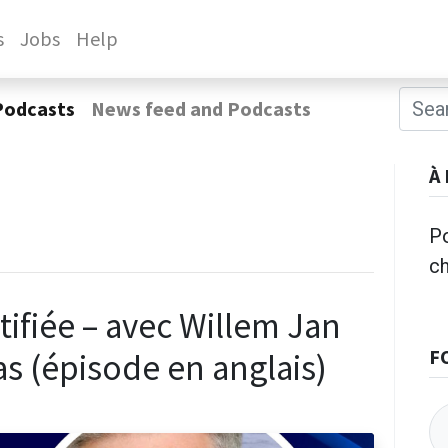
s
Jobs
Help
Podcasts
News feed and Podcasts
À
Po
c
ifiée – avec Willem Jan
F
as (épisode en anglais)