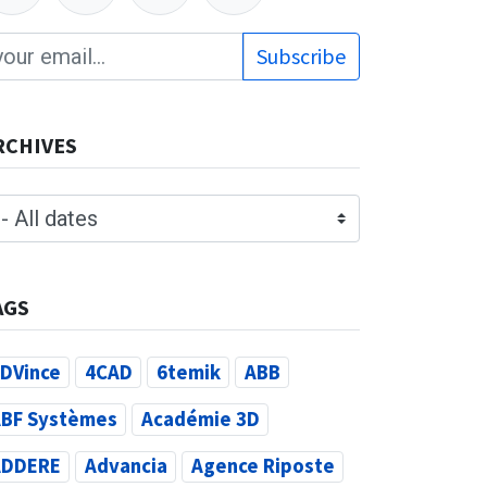
Subscribe
RCHIVES
AGS
DVince
4CAD
6temik
ABB
BF Systèmes
Académie 3D
ADDERE
Advancia
Agence Riposte