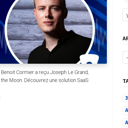
A
, Benoit Cormier a reçu Joseph Le Grand,
 the Moon. Découvrez une solution SaaS
T
3
A