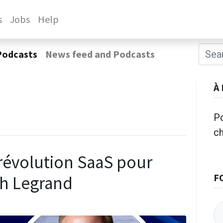
s
Jobs
Help
Podcasts
News feed and Podcasts
À
Po
c
 révolution SaaS pour
F
ph Legrand