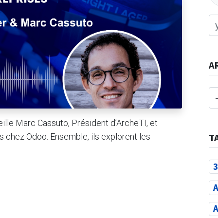
A
ille Marc Cassuto, Président d’ArcheTI, et
s chez Odoo. Ensemble, ils explorent les
T
3
A