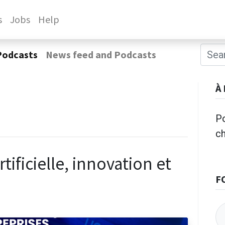
s
Jobs
Help
Podcasts
News feed and Podcasts
À
Po
c
tificielle, innovation et
F