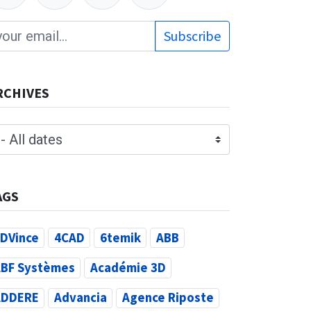
Subscribe
RCHIVES
AGS
DVince
4CAD
6temik
ABB
BF Systèmes
Académie 3D
ADDERE
Advancia
Agence Riposte