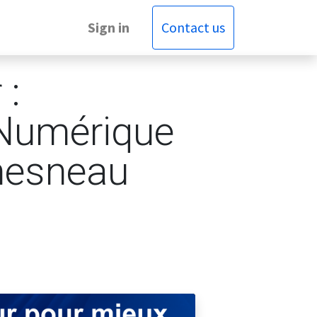
Sign in
Contact us
 :
 Numérique
hesneau