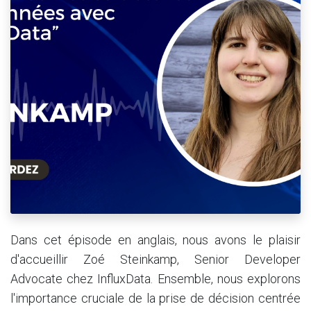
Suivez notre Balado,
La chaise bleue
Soyez les premiers avertis d'un nouvel épisode!
Dans cet épisode en anglais, nous avons le plaisir
d'accueillir Zoé Steinkamp, Senior Developer
Advocate chez InfluxData. Ensemble, nous explorons
l'importance cruciale de la prise de décision centrée