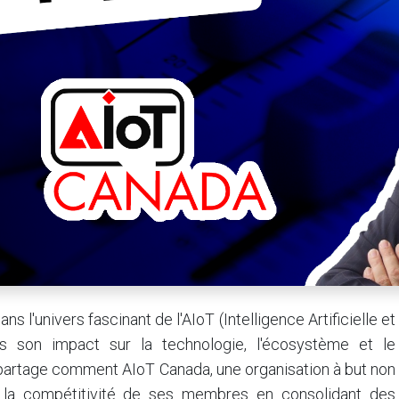
 l'univers fascinant de l'AIoT (Intelligence Artificielle et
ns son impact sur la technologie, l'écosystème et le
partage comment AIoT Canada, une organisation à but non
 et la compétitivité de ses membres en consolidant des